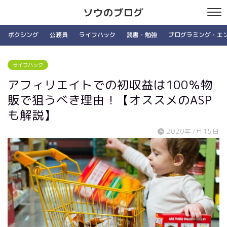
ソウのブログ
ボクシング
公務員
ライフハック
読書・勉強
プログラミング・エ
ライフハック
アフィリエイトでの初収益は100％物
販で狙うべき理由！【オススメのASP
も解説】
2020年7月15日