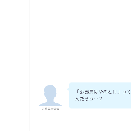
「公務員はやめとけ」っ
んだろう…？
公務員志望者