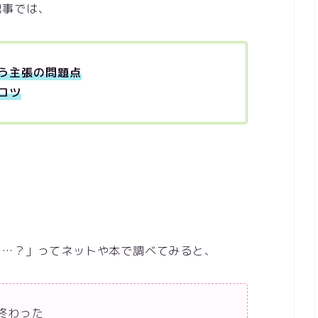
記事では、
う主張の問題点
コツ
う…？」ってネットや本で調べてみると、
終わった