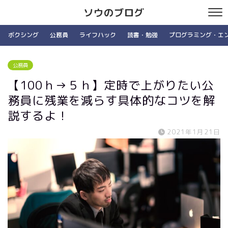
ソウのブログ
ボクシング
公務員
ライフハック
読書・勉強
プログラミング・エ
公務員
【100ｈ→５ｈ】定時で上がりたい公
務員に残業を減らす具体的なコツを解
説するよ！
2021年1月21日